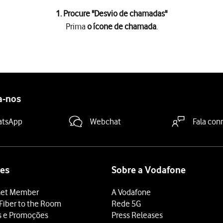
1. Procure "
Desvio de chamadas
"
Prima
o ícone de chamada
.
a
.
tares
.
as
.
a-nos
retendido
.
atsApp
Webchat
Fala con
 terminar e voltar ao ecrã inicial.
es
Sobre a Vodafone
et Member
A Vodafone
Fiber to the Room
Rede 5G
s e Promoções
Press Releases