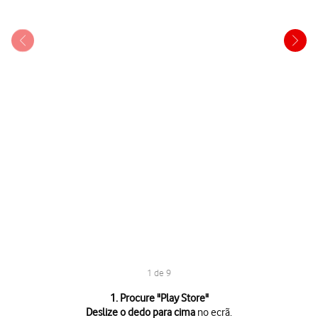
1 de 9
1 de 9
1. Procure "
Play Store
"
Deslize o dedo para cima
no ecrã.