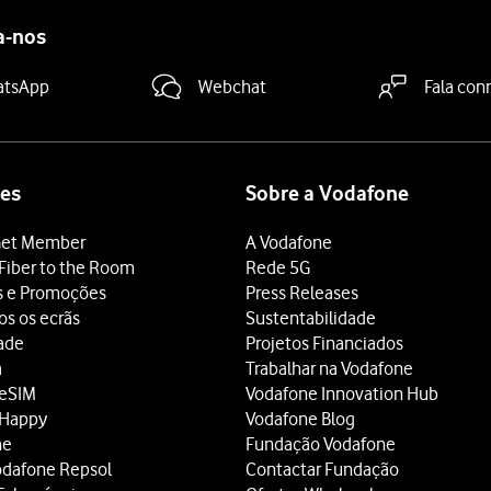
a-nos
atsApp
Webchat
Fala con
es
Sobre a Vodafone
et Member
A Vodafone
Fiber to the Room
Rede 5G
s e Promoções
Press Releases
os os ecrãs
Sustentabilidade
dade
Projetos Financiados
a
Trabalhar na Vodafone
 eSIM
Vodafone Innovation Hub
 Happy
Vodafone Blog
ne
Fundação Vodafone
odafone Repsol
Contactar Fundação