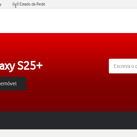
Estado da Rede
e
Condições de Oferta de Serviços
axy S25+
elemóvel