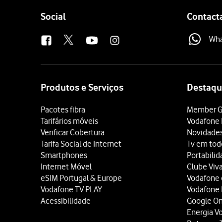
Follow
Social
Contact
us
Wh
Site
map
Produtos e Serviços
Destaqu
Pacotes fibra
Member G
Tarifários móveis
Vodafone 
Verificar Cobertura
Novidade
Tarifa Social de Internet
Tv em tod
Smartphones
Portabili
Internet Móvel
Clube Viv
eSIM Portugal & Europe
Vodafone
Vodafone TV PLAY
Vodafone
Acessibilidade
Google O
Energia V