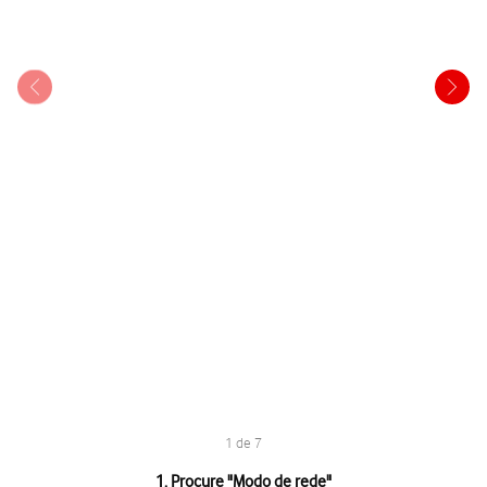
1 de 7
1 de 7
1. Procure "
Modo de rede
"