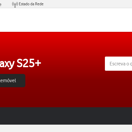
Estado da Rede
e
Condições de Oferta de Serviços
axy S25+
elemóvel