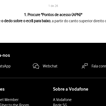
1 de 26
1. Procure "
Pontos de acesso (APN)
"
 o dedo sobre o ecrã para baixo
, a partir do canto superior direito 
rã para baixo
, a partir do canto superior direito do ecrã.
es
.
(APN)
.
a-nos
nar
.
atsApp
Webchat
Fala con
e prima
OK
.
rnet
e prima
OK
.
.pt
.
es
Sobre a Vodafone
ima
OK
.
et Member
A Vodafone
Fiber to the Room
Rede 5G