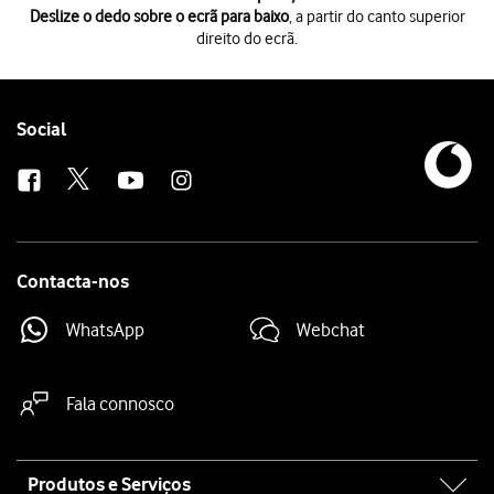
Deslize o dedo sobre o ecrã para baixo
, a partir do canto superior
direito do ecrã.
Deslize o dedo sobre o ecrã para baixo
, a partir do canto superior direi
Prima
o ícone de definições
.
Prima
Aplicações
.
Prima
a app pretendida
.
Follow
Social
Prima
Armazenamento
.
us
Prima
Limpar cache
.
Prima
a tecla de início
para terminar e voltar ao ecrã inicial.
Contacta-nos
WhatsApp
Webchat
Fala connosco
Site
Produtos e Serviços