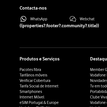
Contacta-nos
WhatsApp
Webchat
{{properties?.footer?.community?.title}}
Site
map
Produtos e Serviços
Destaqu
Pacotes fibra
Member G
Tarifários móveis
Vodafone 
Verificar Cobertura
Novidade
Tarifa Social de Internet
Tv em tod
Smartphones
Portabili
Internet Móvel
Clube Viv
eSIM Portugal & Europe
Vodafone