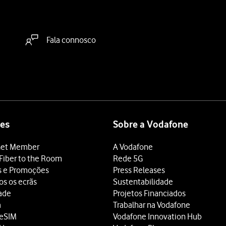
Fala connosco
es
Sobre a Vodafone
et Member
A Vodafone
Fiber to the Room
Rede 5G
s e Promoções
Press Releases
os os ecrãs
Sustentabilidade
dade
Projetos Financiados
a
Trabalhar na Vodafone
 eSIM
Vodafone Innovation Hub