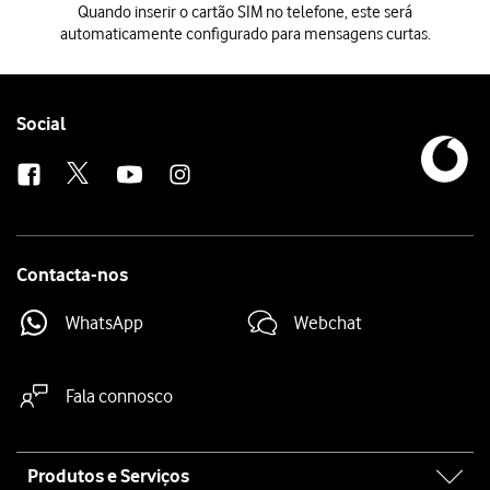
Quando inserir o cartão SIM no telefone, este será
automaticamente configurado para mensagens curtas.
Quando inserir o cartão SIM no telefone, este será automaticamente 
Follow
Social
us
Contacta-nos
WhatsApp
Webchat
Fala connosco
Site
Produtos e Serviços
map