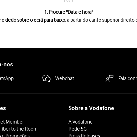
1 de 7
1. Procure "
Data e hora
"
 o dedo sobre o ecrã para baixo
, a partir do canto superior direito 
rã para baixo
, a partir do canto superior direito do ecrã.
es
.
 "Data e hora automáticas"
para ativar a função.
a-nos
 "Fuso horário automático"
para ativar a função.
 terminar e voltar ao ecrã inicial.
atsApp
Webchat
Fala con
es
Sobre a Vodafone
et Member
A Vodafone
Fiber to the Room
Rede 5G
s e Promoções
Press Releases