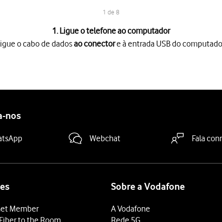
1 de 8
1. Ligue o telefone ao computador
igue o cabo de dados
ao conector
e à entrada USB do computado
 conector
e à entrada USB do computador.
a partir do topo do ecrã.
opções USB.
.
s/Android Auto
.
a-nos
tão de ficheiros
no seu computador.
no sistema de ficheiros do computador ou do telefone.
atsApp
Webchat
Fala con
tendido
e mova-o ou copie-o para a localização pretendida.
es
Sobre a Vodafone
et Member
A Vodafone
Fiber to the Room
Rede 5G