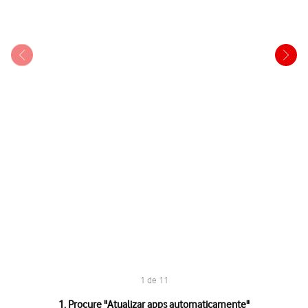
1 de 11
1 de 11
1. Procure "
Atualizar apps automaticamente
"