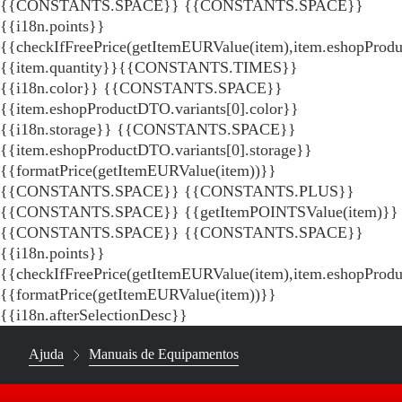
{{CONSTANTS.SPACE}}
{{CONSTANTS.SPACE}}
{{i18n.points}}
{{checkIfFreePrice(getItemEURValue(item),item.eshopProdu
{{item.quantity}}{{CONSTANTS.TIMES}}
{{i18n.color}} {{CONSTANTS.SPACE}}
{{item.eshopProductDTO.variants[0].color}}
{{i18n.storage}} {{CONSTANTS.SPACE}}
{{item.eshopProductDTO.variants[0].storage}}
{{formatPrice(getItemEURValue(item))}}
{{CONSTANTS.SPACE}} {{CONSTANTS.PLUS}}
{{CONSTANTS.SPACE}} {{getItemPOINTSValue(item)}}
{{CONSTANTS.SPACE}}
{{CONSTANTS.SPACE}}
{{i18n.points}}
{{checkIfFreePrice(getItemEURValue(item),item.eshopProd
{{formatPrice(getItemEURValue(item))}}
{{i18n.afterSelectionDesc}}
Ajuda
Manuais de Equipamentos