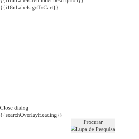
{{i18nLabels.reminderDescription}}
{{i18nLabels.goToCart}}
Close dialog
{{searchOverlayHeading}}
Procurar