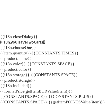
{{i18n.closeDialog}}
{{i18n.youHaveTwoCarts}}
{{i18n.chooseOne}}
{{item.quantity}}{{CONSTANTS.TIMES}}
{{product.name}}
{{i18n.color}} {{CONSTANTS.SPACE}}
{{product.color}}
{{i18n.storage}} {{CONSTANTS.SPACE}}
{{product.storage}}
{{i18n.included}}
{{formatPrice(getItemEURValue(item))}}
{{CONSTANTS.SPACE}} {{CONSTANTS.PLUS}}
{{CONSTANTS.SPACE}} {{getItemPOINTSValue(item)}}