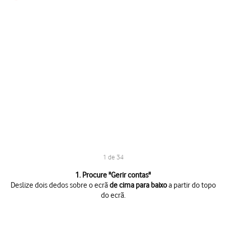
1 de 34
1 de 34
1. Procure "
Gerir contas
"
Deslize dois dedos sobre o ecrã
de cima para baixo
a partir do topo
do ecrã.
Deslize dois dedos sobre o ecrã
de cima para baixo
a partir do topo do 
Prima
o ícone de definições
.
Prima
Contas e cópia de segurança
.