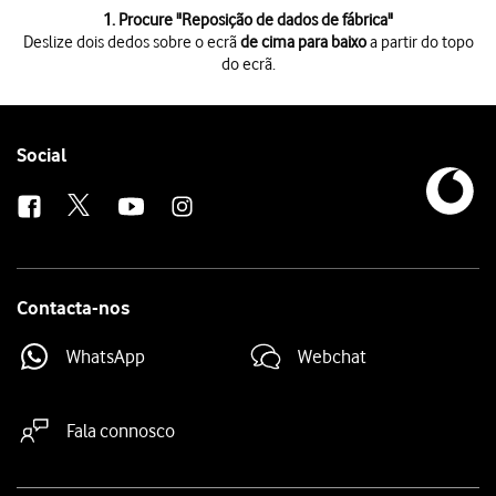
1 de 7
1. Procure "
Reposição de dados de fábrica
"
Deslize dois dedos sobre o ecrã
de cima para baixo
a partir do topo
do ecrã.
Deslize dois dedos sobre o ecrã
de cima para baixo
a partir do topo do 
Prima
o ícone de definições
.
Prima
Gestão geral
.
Prima
Repor
.
Follow
Social
Prima
Reposição de dados de fábrica
.
us
Prima
Repor
.
Prima
Apagar tudo
. Aguarde um momento enquanto o telefone restabelec
Contacta-nos
WhatsApp
Webchat
Fala connosco