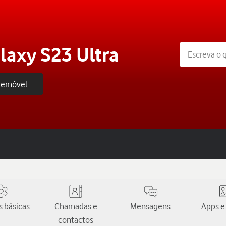
axy S23 Ultra
elemóvel
 básicas
Chamadas e
Mensagens
Apps e
contactos