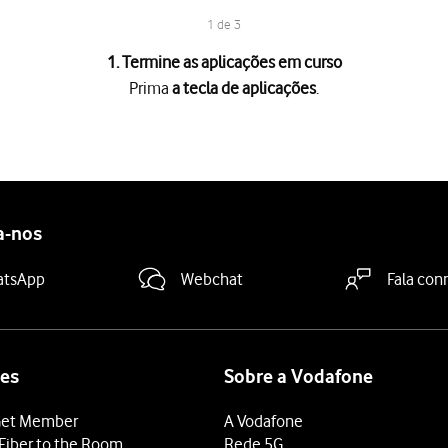
1 de 3
1. Termine as aplicações em curso
Prima
a tecla de aplicações
.
es
.
ção em curso,
deslize o dedo para cima
na aplicação pretendida.
licações em curso, prima
Fechar tudo
.
a-nos
atsApp
Webchat
Fala con
es
Sobre a Vodafone
et Member
A Vodafone
Fiber to the Room
Rede 5G