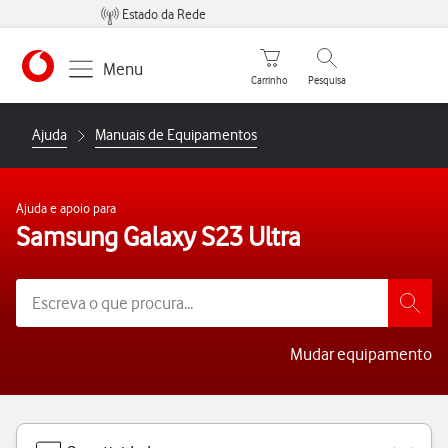
Estado da Rede
Carrinho de compras
Pesquisar
Menu
Carrinho
Pesquisa
https://www.vodafone.pt
Ajuda
Manuais de Equipamentos
Ajuda e apoio para
Samsung Galaxy S23 Ultra
Mudar equipamento