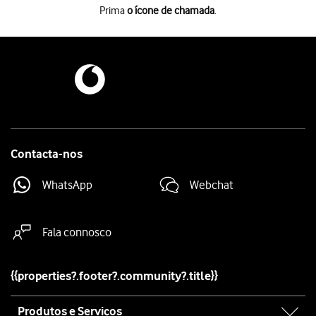
Prima
o ícone de chamada
.
Prima
o ícone de chamada
.
Prima
o ícone de menu
.
Prima
Definições
.
Prima
Serviços suplementares
.
Prima
Desvio de chamadas
.
Prima
o tipo de desvio pretendido
.
Introduza
e prima
Activar
.
123
Prima
a tecla de início
para terminar e voltar ao ecrã inicial.
Contacta-nos
WhatsApp
Webchat
Fala connosco
{{properties?.footer?.community?.title}}
Site
Produtos e Serviços