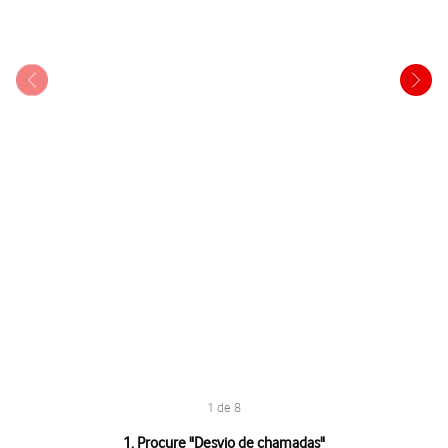
1 de 8
1 de 8
1. Procure "
Desvio de chamadas
"