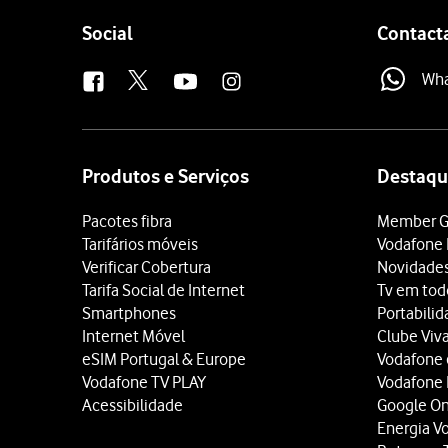
Follow
Social
Contact
us
Wh
Site
map
Produtos e Serviços
Destaqu
Pacotes fibra
Member G
Tarifários móveis
Vodafone 
Verificar Cobertura
Novidade
Tarifa Social de Internet
Tv em tod
Smartphones
Portabili
Internet Móvel
Clube Viv
eSIM Portugal & Europe
Vodafone
Vodafone TV PLAY
Vodafone
Acessibilidade
Google O
Energia V