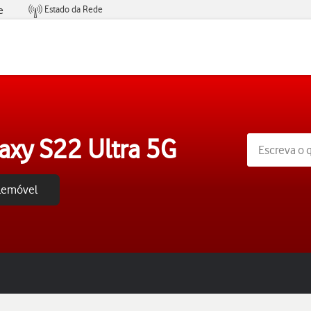
Estado da Rede
e
Condições de Oferta de Serviços
xy S22 Ultra 5G
elemóvel