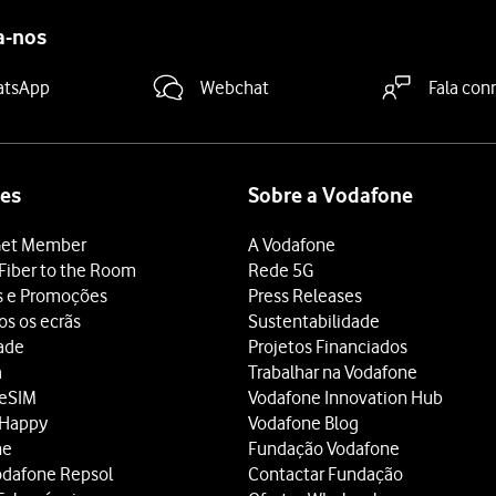
a-nos
atsApp
Webchat
Fala con
es
Sobre a Vodafone
et Member
A Vodafone
Fiber to the Room
Rede 5G
s e Promoções
Press Releases
os os ecrãs
Sustentabilidade
dade
Projetos Financiados
a
Trabalhar na Vodafone
 eSIM
Vodafone Innovation Hub
 Happy
Vodafone Blog
ne
Fundação Vodafone
odafone Repsol
Contactar Fundação