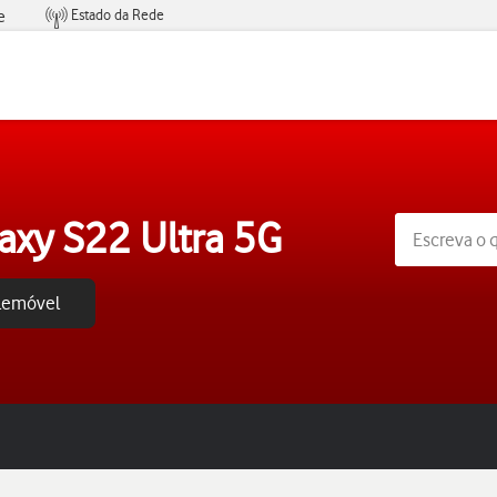
Estado da Rede
e
Condições de Oferta de Serviços
xy S22 Ultra 5G
elemóvel