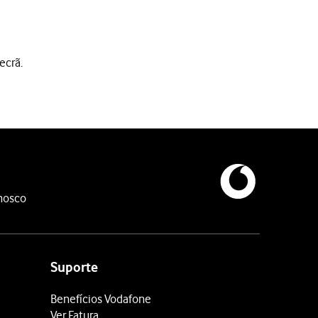
ecrã.
inais. Siga as indicações no ecrã para configurar o telefone de 
nosco
Suporte
Benefícios Vodafone
Ver Fatura