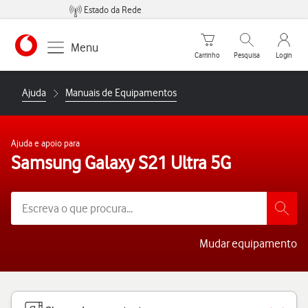
Estado da Rede
Carrinho de compras
Pesquisar
My Vo
Menu
Carrinho
Pesquisa
Login
https://www.vodafone.pt
Ajuda
Manuais de Equipamentos
Ajuda e apoio para
Samsung Galaxy S21 Ultra 5G
Mudar equipamento