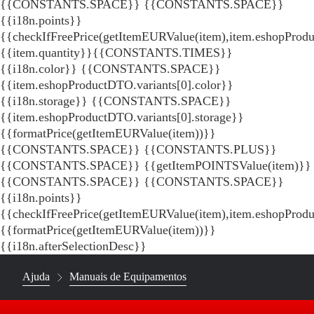
{{CONSTANTS.SPACE}}
{{CONSTANTS.SPACE}}
{{i18n.points}}
{{checkIfFreePrice(getItemEURValue(item),item.eshopProdu
{{item.quantity}}{{CONSTANTS.TIMES}}
{{i18n.color}} {{CONSTANTS.SPACE}}
{{item.eshopProductDTO.variants[0].color}}
{{i18n.storage}} {{CONSTANTS.SPACE}}
{{item.eshopProductDTO.variants[0].storage}}
{{formatPrice(getItemEURValue(item))}}
{{CONSTANTS.SPACE}} {{CONSTANTS.PLUS}}
{{CONSTANTS.SPACE}} {{getItemPOINTSValue(item)}}
{{CONSTANTS.SPACE}}
{{CONSTANTS.SPACE}}
{{i18n.points}}
{{checkIfFreePrice(getItemEURValue(item),item.eshopProd
{{formatPrice(getItemEURValue(item))}}
{{i18n.afterSelectionDesc}}
Ajuda
Manuais de Equipamentos