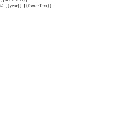
© {{year}} {{footerText}}