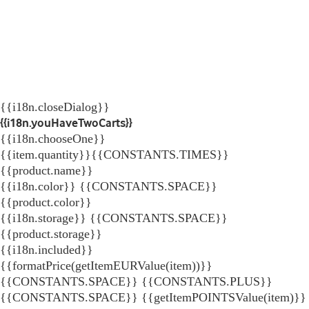
{{i18n.closeDialog}}
{{i18n.youHaveTwoCarts}}
{{i18n.chooseOne}}
{{item.quantity}}{{CONSTANTS.TIMES}}
{{product.name}}
{{i18n.color}} {{CONSTANTS.SPACE}}
{{product.color}}
{{i18n.storage}} {{CONSTANTS.SPACE}}
{{product.storage}}
{{i18n.included}}
{{formatPrice(getItemEURValue(item))}}
{{CONSTANTS.SPACE}} {{CONSTANTS.PLUS}}
{{CONSTANTS.SPACE}} {{getItemPOINTSValue(item)}}