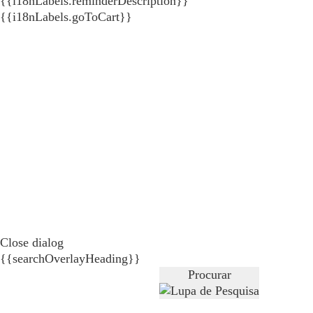
{{i18nLabels.reminderDescription}}
{{i18nLabels.goToCart}}
Close dialog
{{searchOverlayHeading}}
Procurar