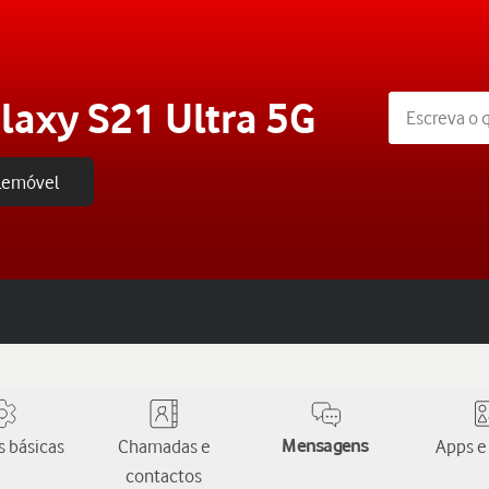
axy S21 Ultra 5G
elemóvel
 básicas
Chamadas e
Mensagens
Apps e
contactos