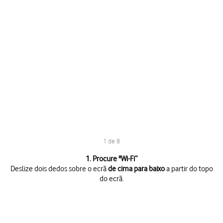
1 de 8
1 de 8
1. Procure "
Wi-Fi
”
Deslize dois dedos sobre o ecrã
de cima para baixo
a partir do topo
do ecrã.
Deslize dois dedos sobre o ecrã
de cima para baixo
a partir do topo do 
Prima
o ícone de definições
.
Prima
Ligações
.
Prima
Wi-Fi
.