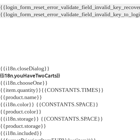
{{login_form_reset_error_validate_field_invalid_key_recove
{{login_form_reset_error_validate_field_invalid_key_to_log
{{i18n.closeDialog}}
{{i18n.youHaveTwoCarts}}
{{i18n.chooseOne}}
{{item.quantity}}{{CONSTANTS.TIMES}}
{{product.name}}
{{i18n.color}} {{CONSTANTS.SPACE}}
{{product.color}}
{{i18n.storage}} {{CONSTANTS.SPACE}}
{{product.storage}}
{{i18n.included}}