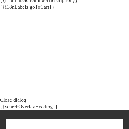
{{i18nLabels.reminderDescription}}
{{i18nLabels.goToCart}}
Close dialog
{{searchOverlayHeading}}