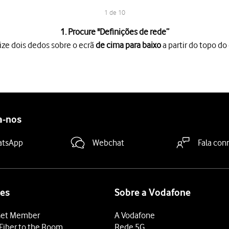
1 de 10
1. Procure "
Definições de rede
”
ize dois dedos sobre o ecrã
de cima para baixo
a partir do topo do 
o ecrã
de cima para baixo
a partir do topo do ecrã.
es
.
a-nos
ndido
.
a "Seleccionar automaticamente"
para desativar a função e aguard
atsApp
Webchat
Fala con
a "Seleccionar automaticamente"
para ativar a função.
 terminar e voltar ao ecrã inicial.
es
Sobre a Vodafone
et Member
A Vodafone
Fiber to the Room
Rede 5G