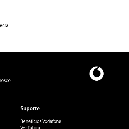
ecrã.
e enquanto o telefone procura as redes.
nosco
Suporte
Benefícios Vodafone
Ver Fatura