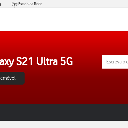
Estado da Rede
e
Condições de Oferta de Serviços
xy S21 Ultra 5G
elemóvel