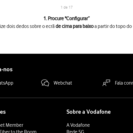
1 de 17
1. Procure "
Configurar
”
ize dois dedos sobre o ecrã
de cima para baixo
a partir do topo do 
o ecrã
de cima para baixo
a partir do topo do ecrã.
es
.
agem
.
a-nos
 da rede"
e introduza o nome do hotspot Wi-Fi pretendido.
atsApp
Webchat
Fala con
a proteger o hotspot Wi-Fi com uma password.
so não autorizado ao seu hotspot Wi-Fi.
ra-passe"
e introduza a password pretendida.
es
Sobre a Vodafone
et Member
A Vodafone
 Móvel"
para ativar a função.
Fiber to the Room
Rede 5G