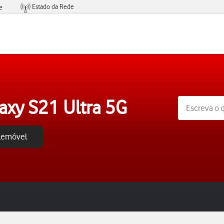
Estado da Rede
e
Condições de Oferta de Serviços
xy S21 Ultra 5G
elemóvel