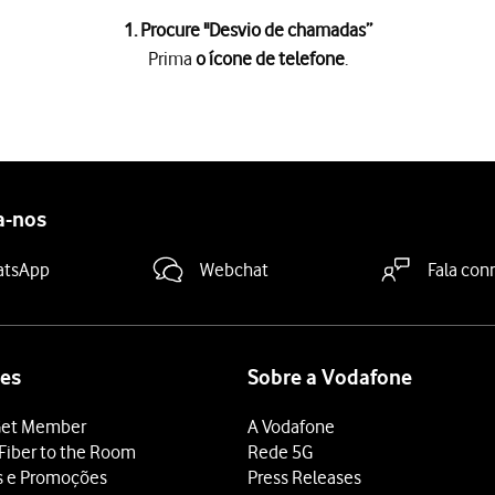
1. Procure "
Desvio de chamadas
”
Prima
o ícone de telefone
.
e
.
tares
.
as
sob o cartão SIM pretendido.
a-nos
retendido
.
atsApp
Webchat
Fala con
 terminar e voltar ao ecrã inicial.
es
Sobre a Vodafone
et Member
A Vodafone
Fiber to the Room
Rede 5G
s e Promoções
Press Releases