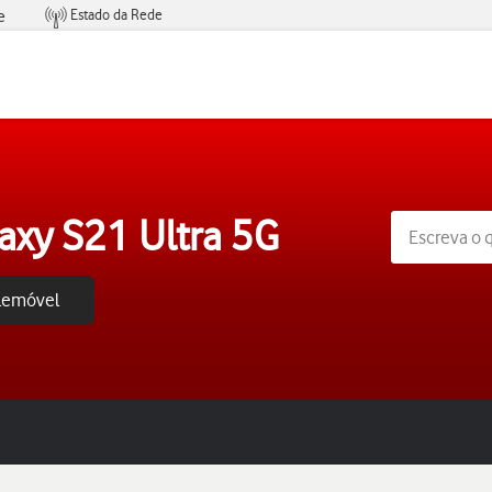
Estado da Rede
e
Condições de Oferta de Serviços
xy S21 Ultra 5G
elemóvel