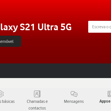
axy S21 Ultra 5G
elemóvel
 básicas
Chamadas e
Mensagens
Apps e
contactos