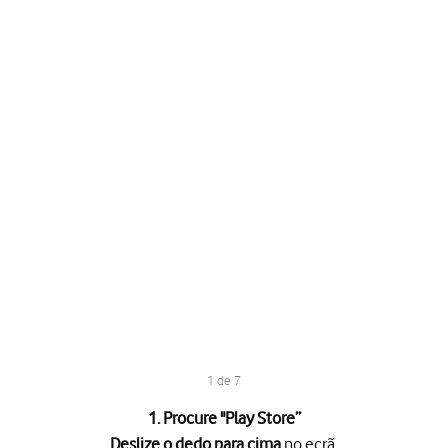
1 de 7
1. Procure "
Play Store
”
Deslize o dedo para cima
no ecrã.