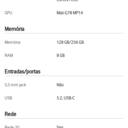
GPU
Mali-G78 MP14
Memória
Memória
128 GB/256 GB
RAM
8 GB
Entradas/portas
3,5 mm jack
Não
USB
3.2, USB-C
Rede
Rede 2G
Sim