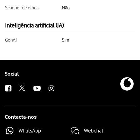
Scanner de olhos
Não
Inteligência artificial (IA)
GenAI
Sim
Follow
Social
us
Contacta-nos
WhatsApp
Webchat