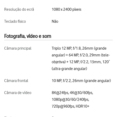
Resolução do ecrã
1080 x 2400 píxeis
Teclado físico
Não
Fotografia, vídeo e som
Câmara principal
Triplo 12 MP, f/1.8, 26mm (grande
angular) + 64 MP, f/2.0, 29mm (tele-
objetiva) + 12 MP, f/2.2, 13mm, 120˚
(ultra-grande angular)
Câmara frontal
10 MP, f/2.2, 26mm (grande angular)
Câmara de vídeo
8K@24fps, 4K@30/60fps,
1080p@30/60/240fps,
720p@960fps, HDR10+