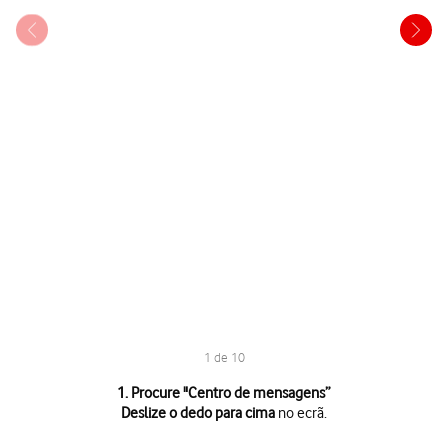
1 de 10
1 de 10
1. Procure "
Centro de mensagens
”
Deslize o dedo para cima
no ecrã.
Deslize o dedo para cima
no ecrã.