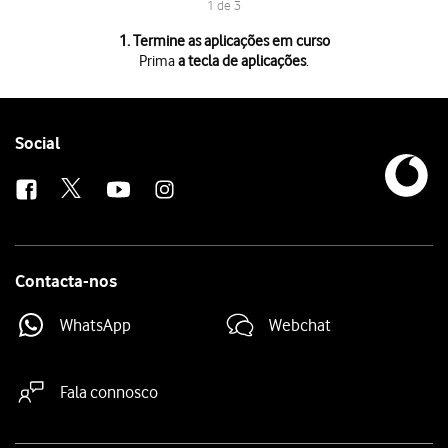
1 de 3
1 de 3
1. Termine as aplicações em curso
Prima
a tecla de aplicações
.
Prima
a tecla de aplicações
.
Para terminar uma aplicação em curso,
deslize o dedo para cima
na ap
Para terminar todas as aplicações em curso, prima
Fechar tudo
.
Follow
Social
us
Contacta-nos
WhatsApp
Webchat
Fala connosco