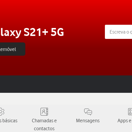
laxy S21+ 5G
elemóvel
 básicas
Chamadas e
Mensagens
Apps e
contactos