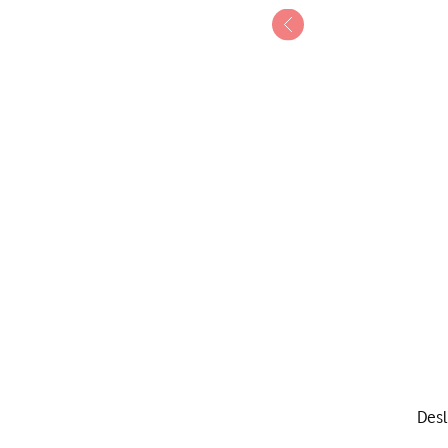
1 de 8
Desl
Deslize dois dedos sobre 