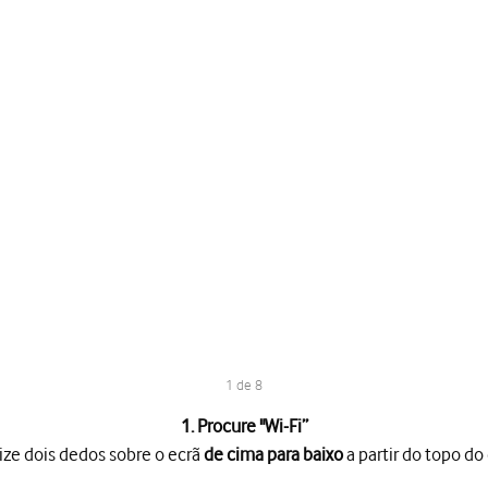
1 de 8
1. Procure "
Wi-Fi
”
ize dois dedos sobre o ecrã
de cima para baixo
a partir do topo do 
o ecrã
de cima para baixo
a partir do topo do ecrã.