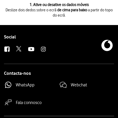
1 de 3
1. Ative ou desative os dados móveis
Deslize dois dedos sobre o ecrã
de cima para baixo
a partir do topo
do ecrã.
Deslize dois dedos sobre o ecrã
de cima para baixo
a partir do topo do 
Prima
o ícone de dados móveis
para ativar ou desativar a função.
Prima
a tecla de início
para terminar e voltar ao ecrã inicial.
Follow
Social
us
Contacta-nos
WhatsApp
Webchat
Fala connosco