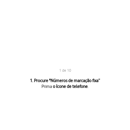
1 de 10
1 de 10
1. Procure "
Números de marcação fixa
”
Prima
o ícone de telefone
.
Prima
o ícone de telefone
.
Prima
o ícone de menu
.
Prima
Definições
.
Prima
Serviços suplementares
.
Prima
Números de marcação fixa
sob o cartão SIM pretendido.
Prima
Activar Marcação Fixa
.
Introduza o código PIN2 e prima
OK
.