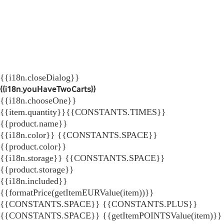
{{i18n.closeDialog}}
{{i18n.youHaveTwoCarts}}
{{i18n.chooseOne}}
{{item.quantity}}{{CONSTANTS.TIMES}}
{{product.name}}
{{i18n.color}} {{CONSTANTS.SPACE}}
{{product.color}}
{{i18n.storage}} {{CONSTANTS.SPACE}}
{{product.storage}}
{{i18n.included}}
{{formatPrice(getItemEURValue(item))}}
{{CONSTANTS.SPACE}} {{CONSTANTS.PLUS}}
{{CONSTANTS.SPACE}} {{getItemPOINTSValue(item)}}