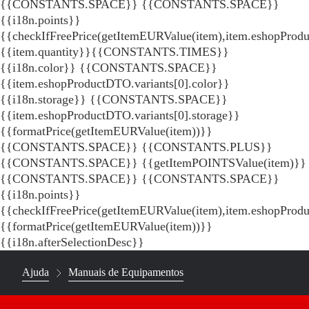
{{CONSTANTS.SPACE}}
{{CONSTANTS.SPACE}}
{{i18n.points}}
{{checkIfFreePrice(getItemEURValue(item),item.eshopProdu
{{item.quantity}}{{CONSTANTS.TIMES}}
{{i18n.color}} {{CONSTANTS.SPACE}}
{{item.eshopProductDTO.variants[0].color}}
{{i18n.storage}} {{CONSTANTS.SPACE}}
{{item.eshopProductDTO.variants[0].storage}}
{{formatPrice(getItemEURValue(item))}}
{{CONSTANTS.SPACE}} {{CONSTANTS.PLUS}}
{{CONSTANTS.SPACE}} {{getItemPOINTSValue(item)}}
{{CONSTANTS.SPACE}}
{{CONSTANTS.SPACE}}
{{i18n.points}}
{{checkIfFreePrice(getItemEURValue(item),item.eshopProd
{{formatPrice(getItemEURValue(item))}}
{{i18n.afterSelectionDesc}}
Ajuda
Manuais de Equipamentos