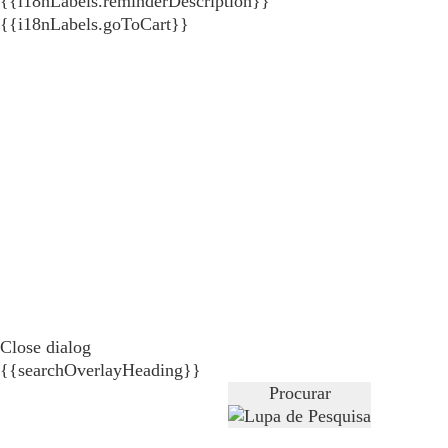
{{i18nLabels.reminderDescription}}
{{i18nLabels.goToCart}}
Close dialog
{{searchOverlayHeading}}
Procurar