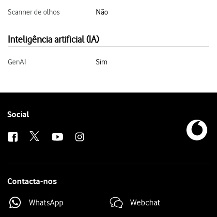
Scanner de olhos
Não
Inteligência artificial (IA)
GenAI
Sim
Follow
Social
us
Contacta-nos
WhatsApp
Webchat