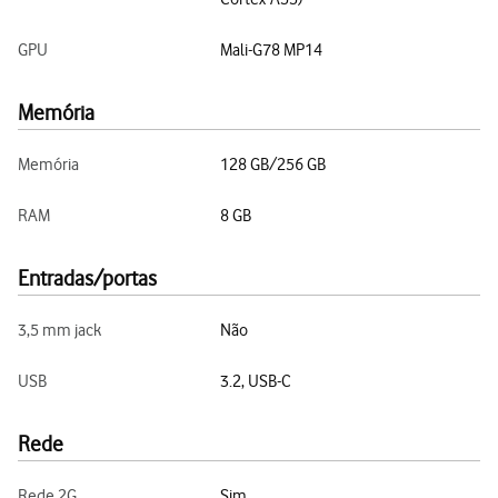
GPU
Mali-G78 MP14
Memória
Memória
128 GB/256 GB
RAM
8 GB
Entradas/portas
3,5 mm jack
Não
USB
3.2, USB-C
Rede
Rede 2G
Sim