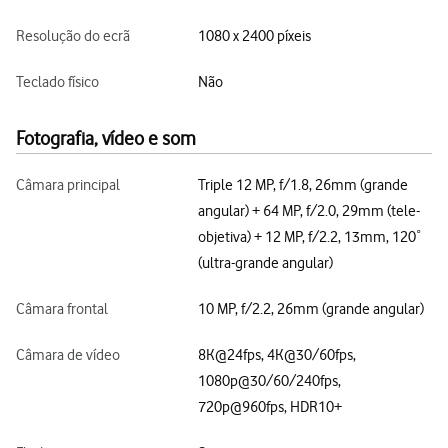
Resolução do ecrã
1080 x 2400 píxeis
Teclado físico
Não
Fotografia, vídeo e som
Câmara principal
Triple 12 MP, f/1.8, 26mm (grande
angular) + 64 MP, f/2.0, 29mm (tele-
objetiva) + 12 MP, f/2.2, 13mm, 120˚
(ultra-grande angular)
Câmara frontal
10 MP, f/2.2, 26mm (grande angular)
Câmara de vídeo
8K@24fps, 4K@30/60fps,
1080p@30/60/240fps,
720p@960fps, HDR10+