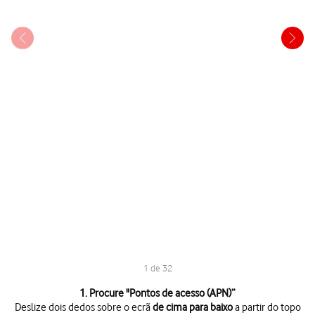
1 de 32
1 de 32
1. Procure "
Pontos de acesso (APN)
”
Deslize dois dedos sobre o ecrã
de cima para baixo
a partir do topo