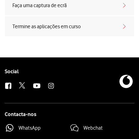
Faça uma captura de ecrã
Termine as aplicações em curso
Follow
Social
us
Contacta-nos
WhatsApp
Webchat