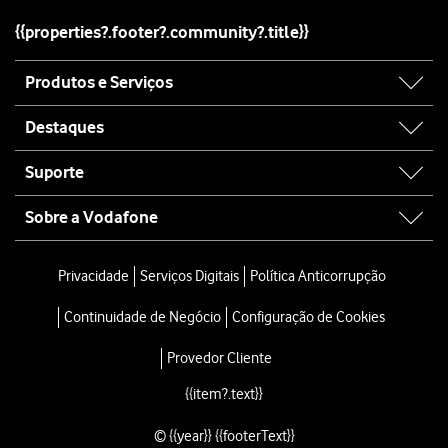
{{properties?.footer?.community?.title}}
Site
Produtos e Serviços
map
Destaques
Suporte
Sobre a Vodafone
Site
map
Privacidade
Serviços Digitais
Política Anticorrupção
Continuidade de Negócio
Configuração de Cookies
Provedor Cliente
{{item?.text}}
© {{year}} {{footerText}}