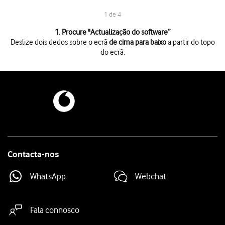
1 de 4
1 de 4
1. Procure "
Actualização do software
”
Deslize dois dedos sobre o ecrã
de cima para baixo
a partir do topo
do ecrã.
Deslize dois dedos sobre o ecrã
de cima para baixo
a partir do topo do 
Prima
o ícone de definições
.
Prima
Actualização do software
.
Prima
Transferir e instalar
. Se existir uma nova versão de software dispo
Contacta-nos
WhatsApp
Webchat
Fala connosco