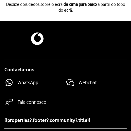
Deslize dois dedos sobre o ecrã
de cima para baixo
a partir do topo
do ecrã.
Deslize dois dedos sobre o ecrã
de cima para baixo
a partir do topo do 
Prima
o ícone de definições
.
Prima
Ligações
.
Prima
Wi-Fi
.
Prima
o indicador
para ativar a função.
Prima
a rede Wi-Fi pretendida
.
Introduza a password da rede Wi-Fi e prima
Ligar
.
Se a rede Wi-Fi estiver protegida com uma password, é mostrado o íco
Prima
a tecla de início
para terminar e voltar ao ecrã inicial.
Contacta-nos
WhatsApp
Webchat
Fala connosco
{{properties?.footer?.community?.title}}