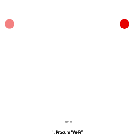
1 de 8
1 de 8
1. Procure "
Wi-Fi
”