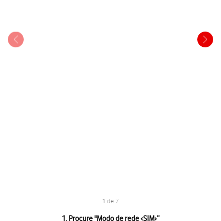
1 de 7
1 de 7
1. Procure "
Modo de rede ‹SIM›
”