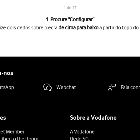
1 de 17
1. Procure "
Configurar
”
ize dois dedos sobre o ecrã
de cima para baixo
a partir do topo do 
o ecrã
de cima para baixo
a partir do topo do ecrã.
es
.
agem
.
a-nos
 da rede"
e introduza o nome do hotspot Wi-Fi pretendido.
atsApp
Webchat
Fala con
a proteger o hotspot Wi-Fi com uma password.
so não autorizado ao seu hotspot Wi-Fi.
ra-passe"
e introduza a password pretendida.
es
Sobre a Vodafone
et Member
A Vodafone
 Móvel"
para ativar a função.
Fiber to the Room
Rede 5G