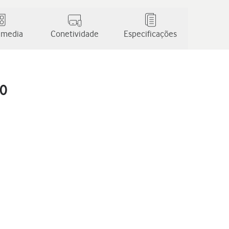
 media
Conetividade
Especificações
.0