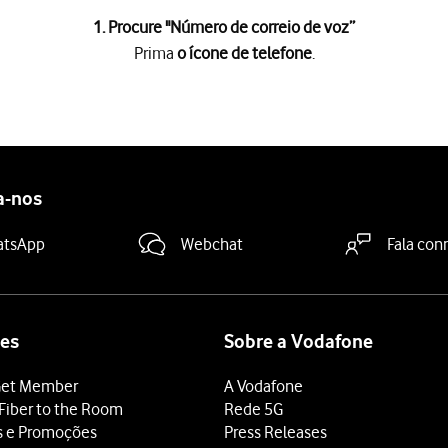
1. Procure "
Número de correio de voz
”
Prima
o ícone de telefone
.
e
.
 de voz
sob o cartão SIM pretendido.
a-nos
.
 terminar e voltar ao ecrã inicial.
atsApp
Webchat
Fala con
es
Sobre a Vodafone
et Member
A Vodafone
Fiber to the Room
Rede 5G
s e Promoções
Press Releases