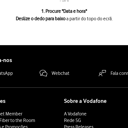
1 de 6
1. Procure "
Data e hora
"
Deslize o dedo para baixo
a partir do topo do ecrã.
a partir do topo do ecrã.
es
.
 "Data e hora automáticas"
para ativar a função.
a-nos
 terminar e voltar ao ecrã inicial.
atsApp
Webchat
Fala con
es
Sobre a Vodafone
et Member
A Vodafone
Fiber to the Room
Rede 5G
s e Promoções
Press Releases