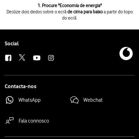
1 de 7
1. Procure "
Economia de energia
"
Deslize dois dedos sobre o ecrã
de cima para baixo
a partir do topo
do ecrã.
Deslize dois dedos sobre o ecrã
de cima para baixo
a partir do topo do 
Prima
o ícone de definições
.
Prima
Bateria
.
Prima
Economia de energia
.
Follow
Social
Prima
os indicadores
junto das definições pretendidas.
us
Prima
o indicador sob "Economia de energia"
para ativar a função.
Prima
a tecla de início
para terminar e voltar ao ecrã inicial.
Contacta-nos
WhatsApp
Webchat
Fala connosco