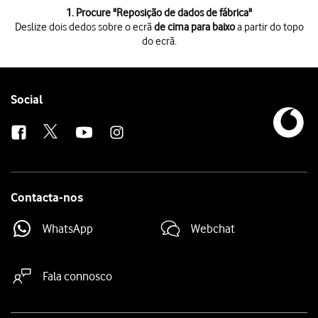
1 de 7
1. Procure "
Reposição de dados de fábrica
"
Deslize dois dedos sobre o ecrã
de cima para baixo
a partir do topo
do ecrã.
Deslize dois dedos sobre o ecrã
de cima para baixo
a partir do topo do 
Prima
o ícone de definições
.
Prima
Gestão geral
.
Prima
Repor
.
Follow
Social
Prima
Reposição de dados de fábrica
.
us
Prima
Repor
.
Prima
Apagar tudo
. Aguarde um momento enquanto o telefone restabelec
Contacta-nos
WhatsApp
Webchat
Fala connosco