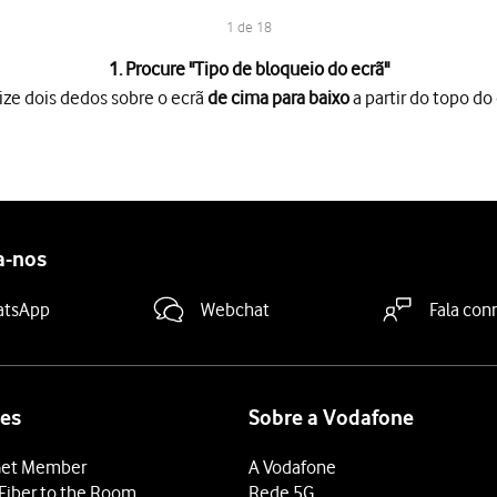
1 de 18
1. Procure "
Tipo de bloqueio do ecrã
"
ize dois dedos sobre o ecrã
de cima para baixo
a partir do topo do 
o ecrã
de cima para baixo
a partir do topo do ecrã.
es
.
AOD
.
o ecrã
.
.
a-nos
atsApp
Webchat
Fala con
io do telefone pretendido
e siga as indicações no ecrã para esta
ã
para definir a impressão digital como código de bloqueio.
es
Sobre a Vodafone
endidas
para as ativar ou desativar.
et Member
A Vodafone
so
.
Fiber to the Room
Rede 5G