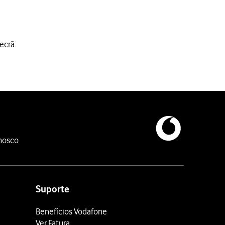
ecrã.
nosco
belecer um código de bloqueio adicional.
Suporte
Benefícios Vodafone
Ver Fatura