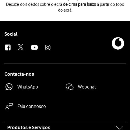
Deslize dois dedos sobre o ecrã
de cima para baixo
a partir do topo
do ecrã.
Deslize dois dedos sobre o ecrã
de cima para baixo
a partir do topo do 
Prima
o ícone de definições
.
Prima
Aplicações
.
Prima
a app pretendida
.
Follow
Social
Prima
Armazenamento
.
us
Prima
Limpar cache
.
Prima
a tecla de início
para terminar e voltar ao ecrã inicial.
Contacta-nos
WhatsApp
Webchat
Fala connosco
Site
Produtos e Serviços