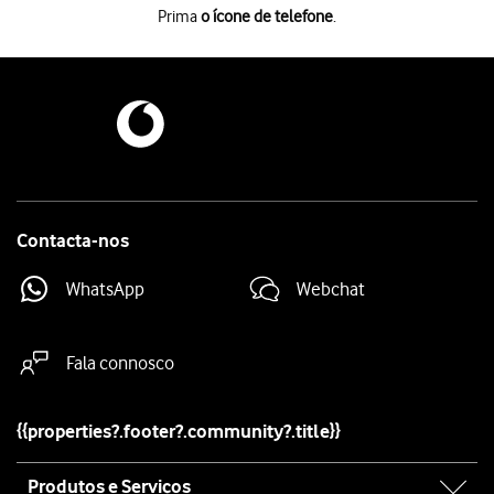
Prima
o ícone de telefone
.
Prima
o ícone de telefone
.
Prima
o ícone de menu
.
Prima
Definições
.
Prima
Serviços suplementares
.
Prima
Desvio de chamadas
.
Prima
o tipo de desvio pretendido
.
Introduza
e prima
Activar
.
123
Prima
a tecla de início
para terminar e voltar ao ecrã inicial.
Contacta-nos
WhatsApp
Webchat
Fala connosco
{{properties?.footer?.community?.title}}
Site
Produtos e Serviços