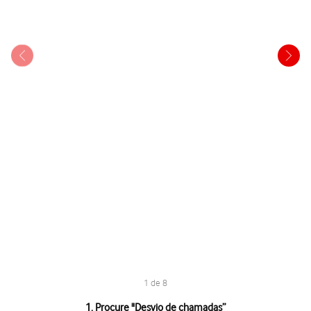
1 de 8
1 de 8
1. Procure "
Desvio de chamadas
”