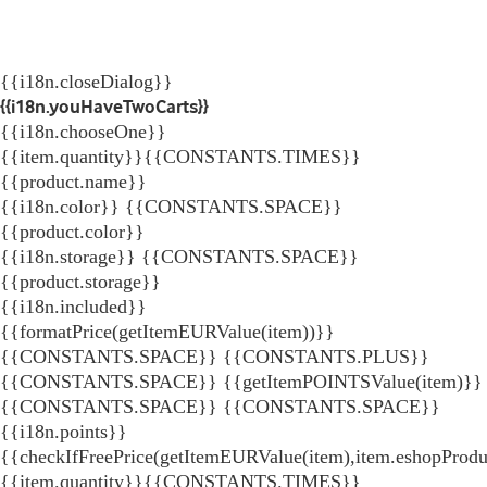
{{i18n.closeDialog}}
{{i18n.youHaveTwoCarts}}
{{i18n.chooseOne}}
{{item.quantity}}{{CONSTANTS.TIMES}}
{{product.name}}
{{i18n.color}} {{CONSTANTS.SPACE}}
{{product.color}}
{{i18n.storage}} {{CONSTANTS.SPACE}}
{{product.storage}}
{{i18n.included}}
{{formatPrice(getItemEURValue(item))}}
{{CONSTANTS.SPACE}} {{CONSTANTS.PLUS}}
{{CONSTANTS.SPACE}} {{getItemPOINTSValue(item)}}
{{CONSTANTS.SPACE}}
{{CONSTANTS.SPACE}}
{{i18n.points}}
{{checkIfFreePrice(getItemEURValue(item),item.eshopProdu
{{item.quantity}}{{CONSTANTS.TIMES}}