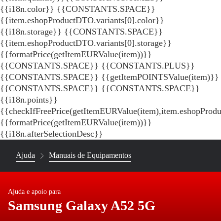
{{i18n.color}} {{CONSTANTS.SPACE}}
{{item.eshopProductDTO.variants[0].color}}
{{i18n.storage}} {{CONSTANTS.SPACE}}
{{item.eshopProductDTO.variants[0].storage}}
{{formatPrice(getItemEURValue(item))}}
{{CONSTANTS.SPACE}} {{CONSTANTS.PLUS}}
{{CONSTANTS.SPACE}} {{getItemPOINTSValue(item)}}
{{CONSTANTS.SPACE}}
{{CONSTANTS.SPACE}}
{{i18n.points}}
{{checkIfFreePrice(getItemEURValue(item),item.eshopProd
{{formatPrice(getItemEURValue(item))}}
{{i18n.afterSelectionDesc}}
Ajuda
Manuais de Equipamentos
Ajuda e apoio para
Samsung Galaxy A52 5G