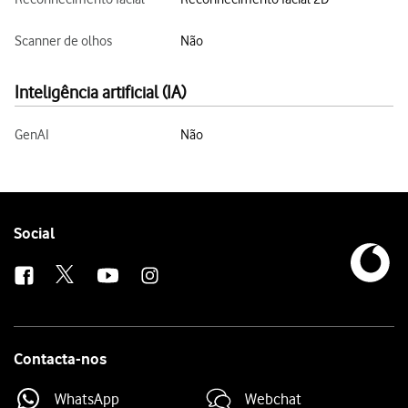
Scanner de olhos
Não
Inteligência artificial (IA)
GenAI
Não
Follow
Social
us
Contacta-nos
WhatsApp
Webchat