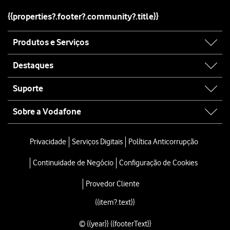
{{properties?.footer?.community?.title}}
Site
Produtos e Serviços
map
Destaques
Suporte
Sobre a Vodafone
Site
map
Privacidade
Serviços Digitais
Política Anticorrupção
Continuidade de Negócio
Configuração de Cookies
Provedor Cliente
{{item?.text}}
© {{year}} {{footerText}}