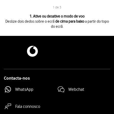
1 de 3
1 de 3
1. Ative ou desative o modo de voo
Deslize dois dedos sobre o ecrã
de cima para baixo
a partir do topo
do ecrã.
Deslize dois dedos sobre o ecrã
de cima para baixo
a partir do topo do 
Prima
o ícone de modo de voo
para ativar ou desativar a função.
Prima
a tecla de início
para terminar e voltar ao ecrã inicial.
Contacta-nos
WhatsApp
Webchat
Fala connosco